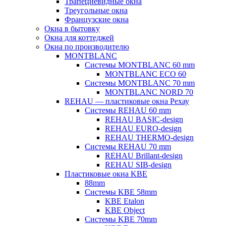
Трапециевидные окна
Треугольные окна
Французские окна
Окна в бытовку
Окна для коттеджей
Окна по производителю
MONTBLANC
Системы MONTBLANC 60 mm
MONTBLANC ECO 60
Системы MONTBLANC 70 mm
MONTBLANC NORD 70
REHAU — пластиковые окна Рехау
Системы REHAU 60 mm
REHAU BASIC-design
REHAU EURO-design
REHAU THERMO-design
Системы REHAU 70 mm
REHAU Brillant-design
REHAU SIB-design
Пластиковые окна KBE
88mm
Системы KBE 58mm
KBE Etalon
KBE Object
Системы KBE 70mm