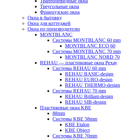
Трапециевидные окна
Треугольные окна
Французские окна
Окна в бытовку
Окна для коттеджей
Окна по производителю
MONTBLANC
Системы MONTBLANC 60 mm
MONTBLANC ECO 60
Системы MONTBLANC 70 mm
MONTBLANC NORD 70
REHAU — пластиковые окна Рехау
Системы REHAU 60 mm
REHAU BASIC-design
REHAU EURO-design
REHAU THERMO-design
Системы REHAU 70 mm
REHAU Brillant-design
REHAU SIB-design
Пластиковые окна KBE
88mm
Системы KBE 58mm
KBE Etalon
KBE Object
Системы KBE 70mm