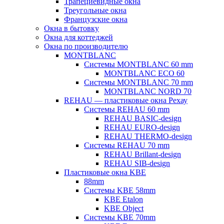
Трапециевидные окна
Треугольные окна
Французские окна
Окна в бытовку
Окна для коттеджей
Окна по производителю
MONTBLANC
Системы MONTBLANC 60 mm
MONTBLANC ECO 60
Системы MONTBLANC 70 mm
MONTBLANC NORD 70
REHAU — пластиковые окна Рехау
Системы REHAU 60 mm
REHAU BASIC-design
REHAU EURO-design
REHAU THERMO-design
Системы REHAU 70 mm
REHAU Brillant-design
REHAU SIB-design
Пластиковые окна KBE
88mm
Системы KBE 58mm
KBE Etalon
KBE Object
Системы KBE 70mm