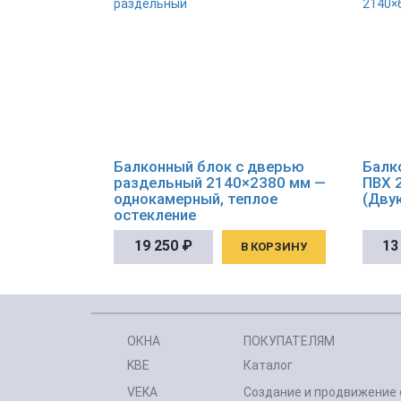
Балконный блок с дверью
Балк
раздельный 2140×2380 мм —
ПВХ 
однокамерный, теплое
(Дву
остекление
19 250
₽
13
В КОРЗИНУ
ОКНА
ПОКУПАТЕЛЯМ
KBE
Каталог
VEKA
Создание и продвижение 