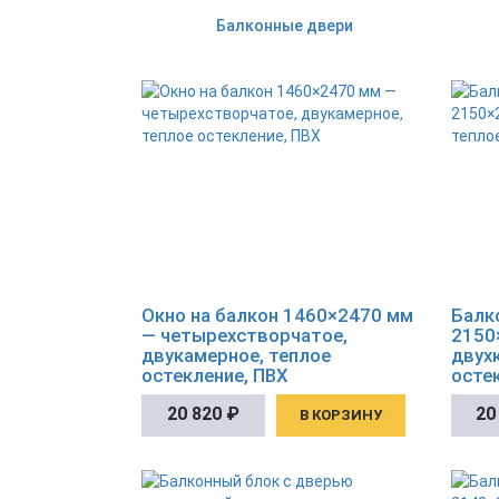
Балконные двери
Окно на балкон 1460×2470 мм
Балк
— четырехстворчатое,
2150
двукамерное, теплое
двух
остекление, ПВХ
осте
20 820
₽
20
В КОРЗИНУ