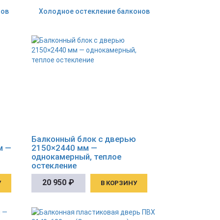
нов
Холодное остекление балконов
Балконный блок с дверью
м —
2150×2440 мм —
однокамерный, теплое
остекление
20 950
₽
У
В КОРЗИНУ