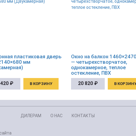
онная пластиковая дверь
Окно на балкон 1460×247
2140×680 мм
— четырехстворчатое,
камерная)
однокамерное, теплое
остекление, ПВХ
 420
₽
20 820
₽
В КОРЗИНУ
В КОРЗИН
ДИЛЕРАМ
О НАС
КОНТАКТЫ
сайта