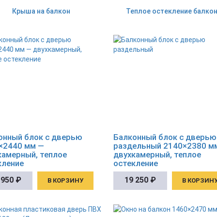
Крыша на балкон
Теплое остекление балко
онный блок с дверью
Балконный блок с дверью
×2440 мм —
раздельный 2140×2380 м
камерный, теплое
двухкамерный, теплое
кление
остекление
 950
₽
19 250
₽
В КОРЗИНУ
В КОРЗИН