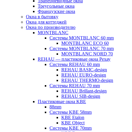
Трапециевидные окна
Треугольные окна
Французские окна
Окна в бытовку
Окна для коттеджей
Окна по производителю
MONTBLANC
Системы MONTBLANC 60 mm
MONTBLANC ECO 60
Системы MONTBLANC 70 mm
MONTBLANC NORD 70
REHAU — пластиковые окна Рехау
Системы REHAU 60 mm
REHAU BASIC-design
REHAU EURO-design
REHAU THERMO-design
Системы REHAU 70 mm
REHAU Brillant-design
REHAU SIB-design
Пластиковые окна KBE
88mm
Системы KBE 58mm
KBE Etalon
KBE Object
Системы KBE 70mm