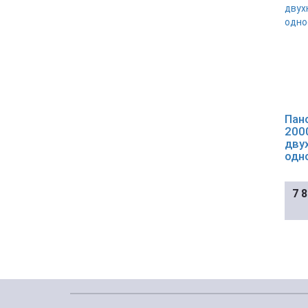
Пан
200
дву
одн
7 