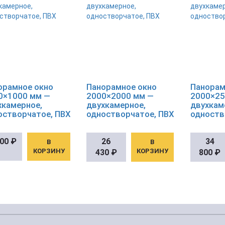
орамное окно
Панорамное окно
Панорам
0×1000 мм —
2000×2000 мм —
2000×25
хкамерное,
двухкамерное,
двухкам
остворчатое, ПВХ
одностворчатое, ПВХ
одноств
800
₽
26
34
В
В
КОРЗИНУ
КОРЗИНУ
430
₽
800
₽