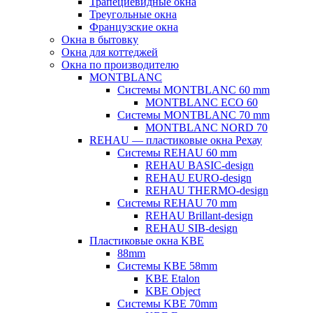
Трапециевидные окна
Треугольные окна
Французские окна
Окна в бытовку
Окна для коттеджей
Окна по производителю
MONTBLANC
Системы MONTBLANC 60 mm
MONTBLANC ECO 60
Системы MONTBLANC 70 mm
MONTBLANC NORD 70
REHAU — пластиковые окна Рехау
Системы REHAU 60 mm
REHAU BASIC-design
REHAU EURO-design
REHAU THERMO-design
Системы REHAU 70 mm
REHAU Brillant-design
REHAU SIB-design
Пластиковые окна KBE
88mm
Системы KBE 58mm
KBE Etalon
KBE Object
Системы KBE 70mm