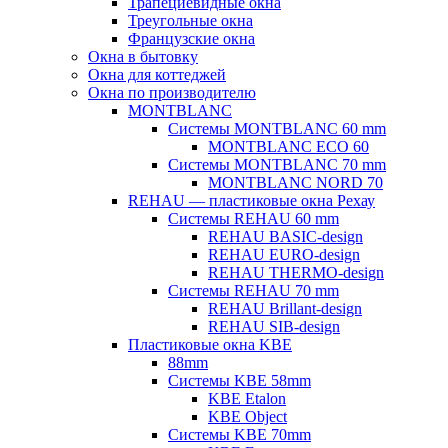
Трапециевидные окна
Треугольные окна
Французские окна
Окна в бытовку
Окна для коттеджей
Окна по производителю
MONTBLANC
Системы MONTBLANC 60 mm
MONTBLANC ECO 60
Системы MONTBLANC 70 mm
MONTBLANC NORD 70
REHAU — пластиковые окна Рехау
Системы REHAU 60 mm
REHAU BASIC-design
REHAU EURO-design
REHAU THERMO-design
Системы REHAU 70 mm
REHAU Brillant-design
REHAU SIB-design
Пластиковые окна KBE
88mm
Системы KBE 58mm
KBE Etalon
KBE Object
Системы KBE 70mm