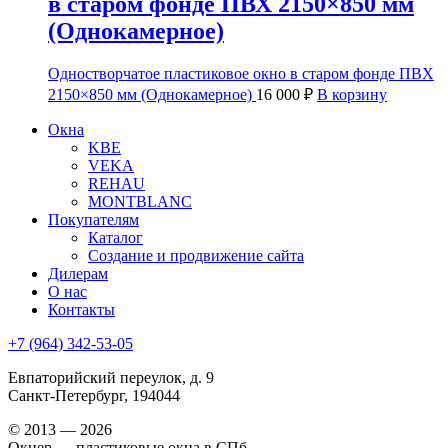
в старом фонде ПВХ 2150×850 мм
(Однокамерное)
Одностворчатое пластиковое окно в старом фонде ПВХ
2150×850 мм (Однокамерное)
16 000
₽
В корзину
Окна
KBE
VEKA
REHAU
MONTBLANC
Покупателям
Каталог
Создание и продвижение сайта
Дилерам
О нас
Контакты
+7 (964) 342-53-05
Евпаторийский переулок, д. 9
Санкт-Петербург, 194044
© 2013 — 2026
Окнер — пластиковые окна в СПб