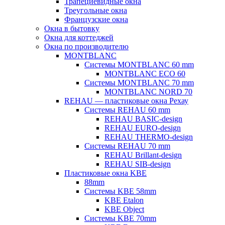
Трапециевидные окна
Треугольные окна
Французские окна
Окна в бытовку
Окна для коттеджей
Окна по производителю
MONTBLANC
Системы MONTBLANC 60 mm
MONTBLANC ECO 60
Системы MONTBLANC 70 mm
MONTBLANC NORD 70
REHAU — пластиковые окна Рехау
Системы REHAU 60 mm
REHAU BASIC-design
REHAU EURO-design
REHAU THERMO-design
Системы REHAU 70 mm
REHAU Brillant-design
REHAU SIB-design
Пластиковые окна KBE
88mm
Системы KBE 58mm
KBE Etalon
KBE Object
Системы KBE 70mm