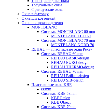
Трапециевидные окна
Треугольные окна
Французские окна
Окна в бытовку
Окна для коттеджей
Окна по производителю
MONTBLANC
Системы MONTBLANC 60 mm
MONTBLANC ECO 60
Системы MONTBLANC 70 mm
MONTBLANC NORD 70
REHAU — пластиковые окна Рехау
Системы REHAU 60 mm
REHAU BASIC-design
REHAU EURO-design
REHAU THERMO-design
Системы REHAU 70 mm
REHAU Brillant-design
REHAU SIB-design
Пластиковые окна KBE
88mm
Системы KBE 58mm
KBE Etalon
KBE Object
Системы KBE 70mm