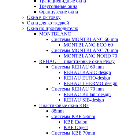
Трапециевидные окна
Треугольные окна
Французские окна
Окна в бытовку
Окна для коттеджей
Окна по производителю
MONTBLANC
Системы MONTBLANC 60 mm
MONTBLANC ECO 60
Системы MONTBLANC 70 mm
MONTBLANC NORD 70
REHAU — пластиковые окна Рехау
Системы REHAU 60 mm
REHAU BASIC-design
REHAU EURO-design
REHAU THERMO-design
Системы REHAU 70 mm
REHAU Brillant-design
REHAU SIB-design
Пластиковые окна KBE
88mm
Системы KBE 58mm
KBE Etalon
KBE Object
Системы KBE 70mm