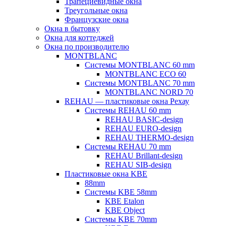
Трапециевидные окна
Треугольные окна
Французские окна
Окна в бытовку
Окна для коттеджей
Окна по производителю
MONTBLANC
Системы MONTBLANC 60 mm
MONTBLANC ECO 60
Системы MONTBLANC 70 mm
MONTBLANC NORD 70
REHAU — пластиковые окна Рехау
Системы REHAU 60 mm
REHAU BASIC-design
REHAU EURO-design
REHAU THERMO-design
Системы REHAU 70 mm
REHAU Brillant-design
REHAU SIB-design
Пластиковые окна KBE
88mm
Системы KBE 58mm
KBE Etalon
KBE Object
Системы KBE 70mm