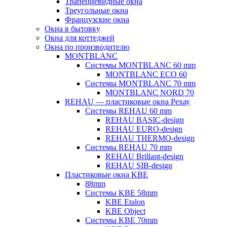
Трапециевидные окна
Треугольные окна
Французские окна
Окна в бытовку
Окна для коттеджей
Окна по производителю
MONTBLANC
Системы MONTBLANC 60 mm
MONTBLANC ECO 60
Системы MONTBLANC 70 mm
MONTBLANC NORD 70
REHAU — пластиковые окна Рехау
Системы REHAU 60 mm
REHAU BASIC-design
REHAU EURO-design
REHAU THERMO-design
Системы REHAU 70 mm
REHAU Brillant-design
REHAU SIB-design
Пластиковые окна KBE
88mm
Системы KBE 58mm
KBE Etalon
KBE Object
Системы KBE 70mm