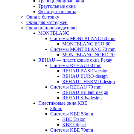
Трапециевидные окна
Треугольные окна
Французские окна
Окна в бытовку
Окна для коттеджей
Окна по производителю
MONTBLANC
Системы MONTBLANC 60 mm
MONTBLANC ECO 60
Системы MONTBLANC 70 mm
MONTBLANC NORD 70
REHAU — пластиковые окна Рехау
Системы REHAU 60 mm
REHAU BASIC-design
REHAU EURO-design
REHAU THERMO-design
Системы REHAU 70 mm
REHAU Brillant-design
REHAU SIB-design
Пластиковые окна KBE
88mm
Системы KBE 58mm
KBE Etalon
KBE Object
Системы KBE 70mm