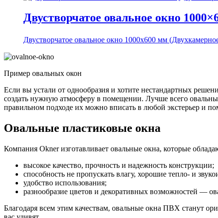
Двустворчатое овальное окно 1000×
Двустворчатое овальное окно 1000x600 мм (Двухкамерно
Пример овальных окон
Если вы устали от однообразия и хотите нестандартных решени
создать нужную атмосферу в помещении. Лучше всего овальные
правильном подходе их можно вписать в любой экстерьер и п
Овальные пластиковые окна
Компания Okner изготавливает овальные окна, которые облад
высокое качество, прочность и надежность конструкции;
способность не пропускать влагу, хорошие тепло- и звук
удобство использования;
разнообразие цветов и декоративных возможностей — ова
Благодаря всем этим качествам, овальные окна ПВХ станут о
вас удивят.