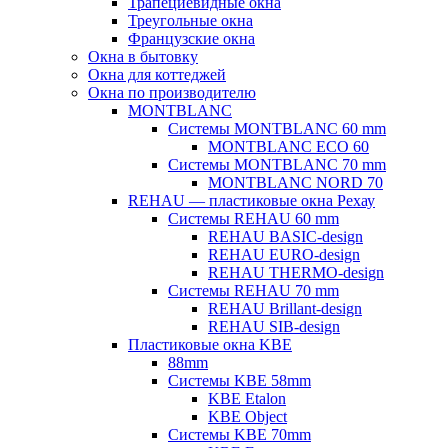
Трапециевидные окна
Треугольные окна
Французские окна
Окна в бытовку
Окна для коттеджей
Окна по производителю
MONTBLANC
Системы MONTBLANC 60 mm
MONTBLANC ECO 60
Системы MONTBLANC 70 mm
MONTBLANC NORD 70
REHAU — пластиковые окна Рехау
Системы REHAU 60 mm
REHAU BASIC-design
REHAU EURO-design
REHAU THERMO-design
Системы REHAU 70 mm
REHAU Brillant-design
REHAU SIB-design
Пластиковые окна KBE
88mm
Системы KBE 58mm
KBE Etalon
KBE Object
Системы KBE 70mm